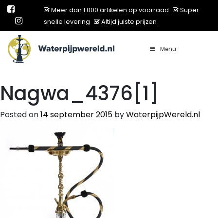
Meer dan 1.000 artikelen op voorraad
Super
snelle levering
Altijd juiste prijzen
Menu
Main Navigation
Nagwa_4376[1]
Posted on
14 september 2015
by
WaterpijpWereld.nl