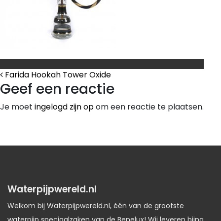
Bericht Navigatie
Farida Hookah Tower Oxide
Geef een reactie
Je moet
ingelogd zijn op
om een reactie te plaatsen.
Waterpijpwereld.nl
Welkom bij Waterpijpwereld.nl, één van de grootste
waterpijp speciaalzaken van de Benelux! Wij leveren bijna