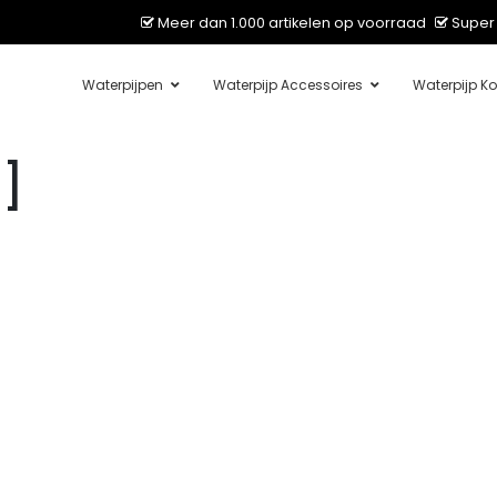
Meer dan 1.000 artikelen op voorraad
Super 
Waterpijpen
Waterpijp Accessoires
Waterpijp Ko
]