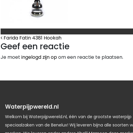
Bericht Navigatie
Farida Fatin 4381 Hookah
Geef een reactie
Je moet
ingelogd zijn op
om een reactie te plaatsen.
Waterpijpwereld.nl
Welkom bij Waterpijpwereld.nl, één van de grootste waterpijp
speciaalzaken van de Benelux! Wij leveren bijna alle soorten w