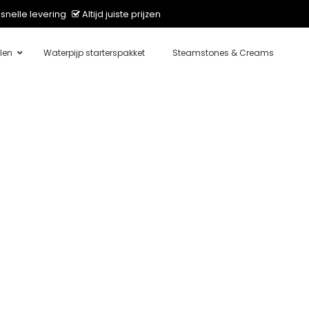
snelle levering
Altijd juiste prijzen
len
Waterpijp starterspakket
Steamstones & Creams