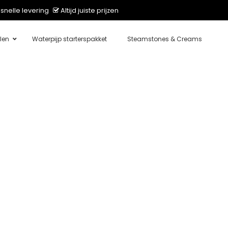
snelle levering
Altijd juiste prijzen
len
Waterpijp starterspakket
Steamstones & Creams