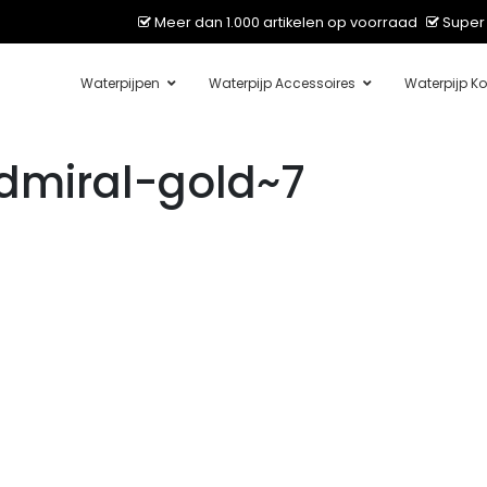
Meer dan 1.000 artikelen op voorraad
Super 
Waterpijpen
Waterpijp Accessoires
Waterpijp Ko
dmiral-gold~7