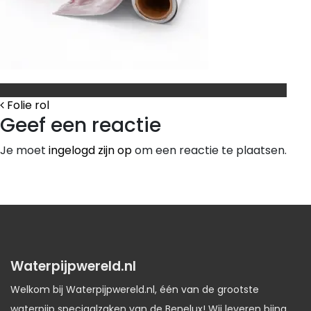
Bericht Navigatie
Folie rol
Geef een reactie
Je moet
ingelogd zijn op
om een reactie te plaatsen.
Waterpijpwereld.nl
Welkom bij Waterpijpwereld.nl, één van de grootste
waterpijp speciaalzaken van de Benelux! Wij leveren bijna