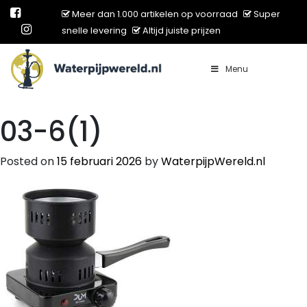
Meer dan 1.000 artikelen op voorraad
Super
snelle levering
Altijd juiste prijzen
Menu
Main Navigation
03-6(1)
Posted on
15 februari 2026
by
WaterpijpWereld.nl