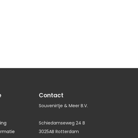
e
Contact
Souvenirtje & Meer B.V.
ing
Schiedamseweg 24 B
ormatie
3025AB Rotterdam