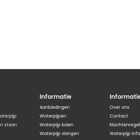
Informatie
Informati
Aanbiedingen
Over ons
aterpijp
Waterpijpen
Contact
en staan
Waterpijp kolen
Klachtenregel
Waterpijp slangen
Waterpijp inf