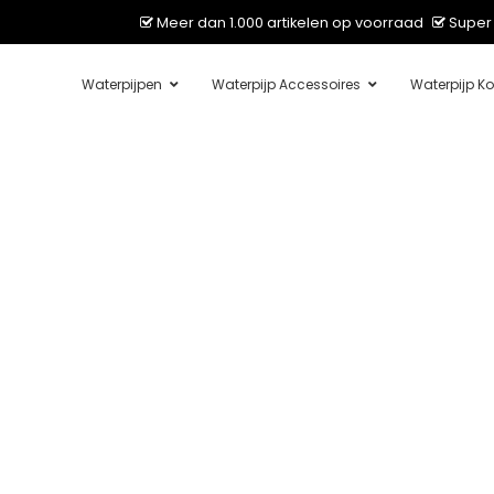
Meer dan 1.000 artikelen op voorraad
Super 
Waterpijpen
Waterpijp Accessoires
Waterpijp Ko