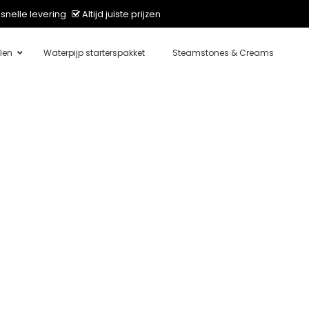
snelle levering
Altijd juiste prijzen
len
Waterpijp starterspakket
Steamstones & Creams