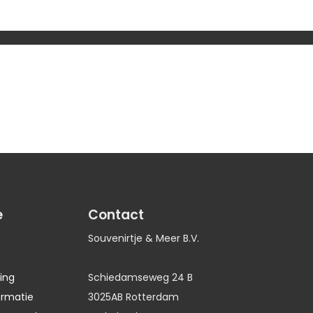
e
Contact
Souvenirtje & Meer B.V.
ing
Schiedamseweg 24 B
ormatie
3025AB Rotterdam