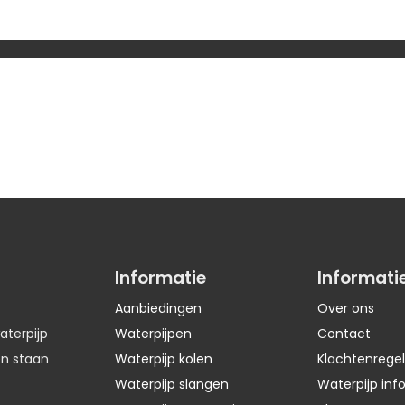
ie
Informatie
Informati
Aanbiedingen
Over ons
aterpijp
Waterpijpen
Contact
en staan
Waterpijp kolen
Klachtenregel
Waterpijp slangen
Waterpijp inf