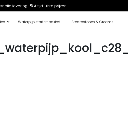
snelle levering
Altijd juiste prijzen
len
Waterpijp starterspakket
Steamstones & Creams
_waterpijp_kool_c28