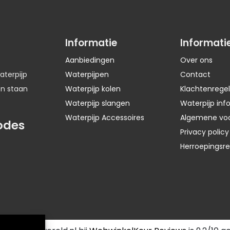
Informatie
Informati
Aanbiedingen
Over ons
aterpijp
Waterpijpen
Contact
en staan
Waterpijp kolen
Klachtenregel
Waterpijp slangen
Waterpijp inf
Waterpijp Accessoires
Algemene vo
odes
Privacy policy
Herroepingsr