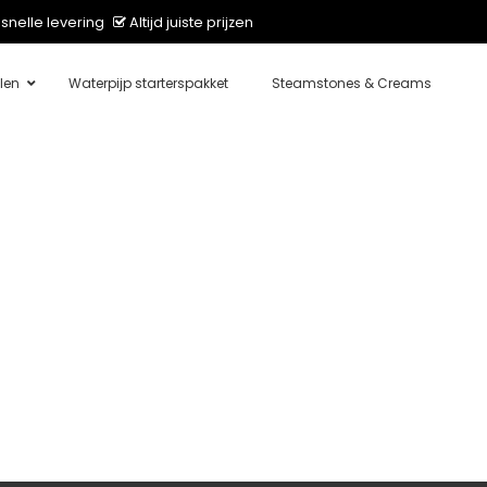
snelle levering
Altijd juiste prijzen
len
Waterpijp starterspakket
Steamstones & Creams