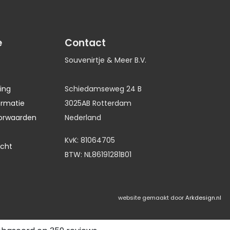
e
Contact
Souvenirtje & Meer B.V.
ing
Schiedamseweg 24 B
ormatie
3025AB Rotterdam
orwaarden
Nederland
KvK: 81064705
echt
BTW: NL86191281B01
website gemaakt door
Arkdesign.nl