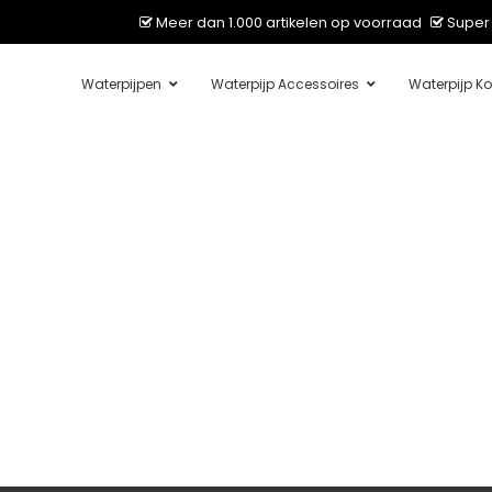
Meer dan 1.000 artikelen op voorraad
Super 
Waterpijpen
Waterpijp Accessoires
Waterpijp Ko