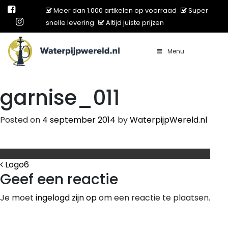
Meer dan 1.000 artikelen op voorraad
Super
snelle levering
Altijd juiste prijzen
Menu
Main Navigation
garnise_011
Posted on
4 september 2014
by
WaterpijpWereld.nl
Bericht Navigatie
Logo6
Geef een reactie
Je moet
ingelogd zijn op
om een reactie te plaatsen.