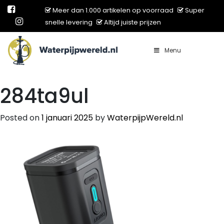
Meer dan 1.000 artikelen op voorraad
Super
snelle levering
Altijd juiste prijzen
Menu
Main Navigation
284ta9ul
Posted on
1 januari 2025
by
WaterpijpWereld.nl