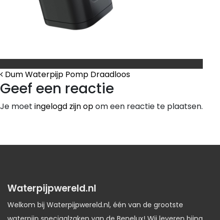
Bericht Navigatie
Dum Waterpijp Pomp Draadloos
Geef een reactie
Je moet
ingelogd zijn op
om een reactie te plaatsen.
Waterpijpwereld.nl
Welkom bij Waterpijpwereld.nl, één van de grootste
waterpijp speciaalzaken van de Benelux! Wij leveren bijna