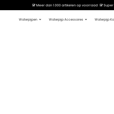
Meer dan 1.000 artikelen op voorraad
Super 
Waterpijpen
Waterpijp Accessoires
Waterpijp Ko