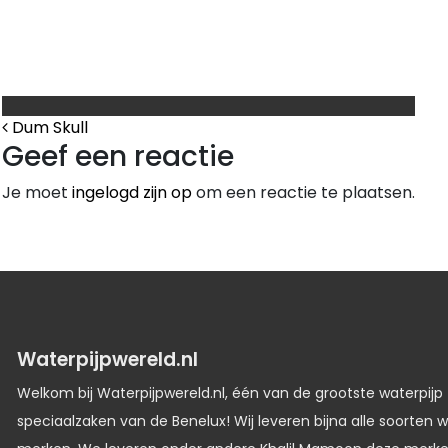
Bericht Navigatie
Dum Skull
Geef een reactie
Je moet
ingelogd zijn op
om een reactie te plaatsen.
Waterpijpwereld.nl
Welkom bij Waterpijpwereld.nl, één van de grootste waterpijp
speciaalzaken van de Benelux! Wij leveren bijna alle soorten w