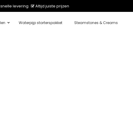
snelle levering
Altijd juiste prijzen
len
Waterpijp starterspakket
Steamstones & Creams