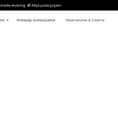
snelle levering
Altijd juiste prijzen
len
Waterpijp starterspakket
Steamstones & Creams