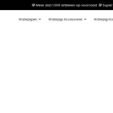
Meer dan 1.000 artikelen op voorraad
Super 
Waterpijpen
Waterpijp Accessoires
Waterpijp Ko