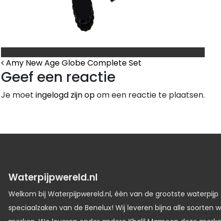
Bericht Navigatie
Amy New Age Globe Complete Set
Geef een reactie
Je moet
ingelogd zijn op
om een reactie te plaatsen.
Waterpijpwereld.nl
Welkom bij Waterpijpwereld.nl, één van de grootste waterpijp
speciaalzaken van de Benelux! Wij leveren bijna alle soorten w