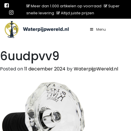
Meer dan 1.000 artikelen op voorraad
Super
snelle levering
Altijd juiste prijzen
Menu
Main Navigation
6uudpvv9
Posted on
11 december 2024
by
WaterpijpWereld.nl