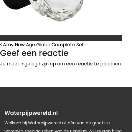
Bericht Navigatie
Amy New Age Globe Complete Set
Geef een reactie
Je moet
ingelogd zijn op
om een reactie te plaatsen.
Waterpijpwereld.nl
Welkom bij Waterpijpwereld.nl, één van de grootste
waterpijp speciaalzaken van de Benelux! Wij leveren bijna