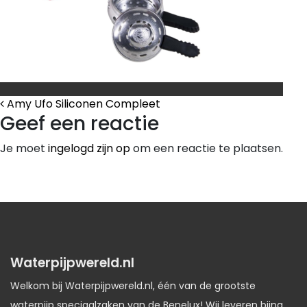
Bericht Navigatie
Amy Ufo Siliconen Compleet
Geef een reactie
Je moet
ingelogd zijn op
om een reactie te plaatsen.
Waterpijpwereld.nl
Welkom bij Waterpijpwereld.nl, één van de grootste
waterpijp speciaalzaken van de Benelux! Wij leveren bijna