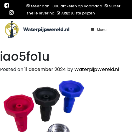
Meer dan 1.000 artikelen op voorraad
Super
snelle levering
Altijd juiste prijzen
Menu
Main Navigation
iao5fo1u
Posted on
11 december 2024
by
WaterpijpWereld.nl