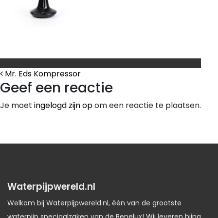
Bericht Navigatie
Mr. Eds Kompressor
Geef een reactie
Je moet
ingelogd zijn op
om een reactie te plaatsen.
Waterpijpwereld.nl
Welkom bij Waterpijpwereld.nl, één van de grootste
waterpijp speciaalzaken van de Benelux! Wij leveren bijna