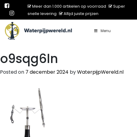
Meer dan 1.000 artikelen op voorraad
Super
snelle levering
Altijd juiste prijzen
Menu
Main Navigation
o9sqg6ln
Posted on
7 december 2024
by
WaterpijpWereld.nl