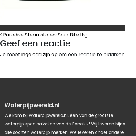
Bericht Navigatie
Paradise Steamstones Sour Bite 1kg
Geef een reactie
Je moet
ingelogd zijn op
om een reactie te plaatsen.
Waterpijpwereld.nl
Welkom bij Waterpijpwereld.nl, één van de grootste
waterpijp speciaalzaken van de Benelux! Wij leveren bijna
alle soorten waterpijp merken. We leveren onder andere