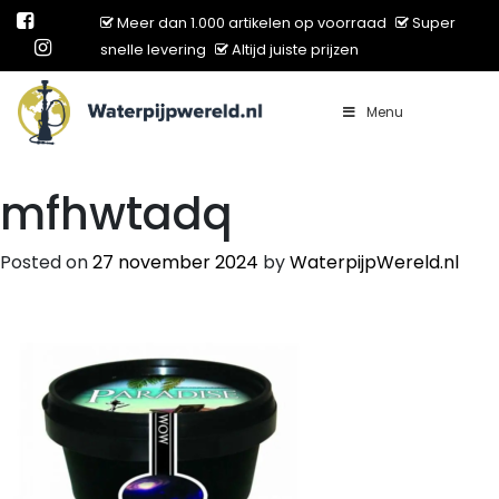
Meer dan 1.000 artikelen op voorraad
Super
snelle levering
Altijd juiste prijzen
Menu
Main Navigation
mfhwtadq
Posted on
27 november 2024
by
WaterpijpWereld.nl