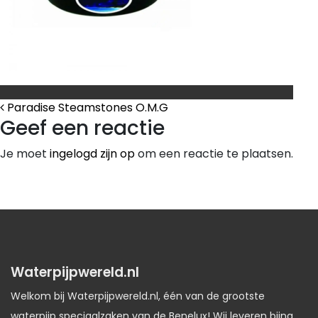
Bericht Navigatie
Paradise Steamstones O.M.G
Geef een reactie
Je moet
ingelogd zijn op
om een reactie te plaatsen.
Waterpijpwereld.nl
Welkom bij Waterpijpwereld.nl, één van de grootste
waterpijp speciaalzaken van de Benelux! Wij leveren bijna