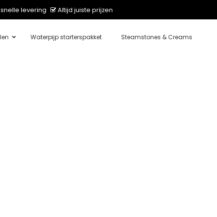
snelle levering
Altijd juiste prijzen
len
Waterpijp starterspakket
Steamstones & Creams