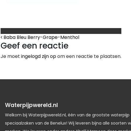
Bericht Navigatie
Baba Bleu Berry-Grape-Menthol
Geef een reactie
Je moet
ingelogd zijn op
om een reactie te plaatsen.
Waterpijpwereld.nl
Welkom bij Waterpijpwereld.nl, één van de grootste waterpijp
speciaalzaken van de Benelux! Wij leveren bijna alle soorten w