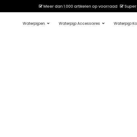
Meer dan 1.000 artikelen op voorraad
Super 
Waterpijpen
Waterpijp Accessoires
Waterpijp Ko