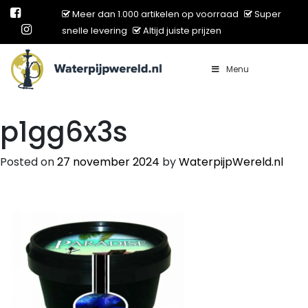
Meer dan 1.000 artikelen op voorraad
Super
snelle levering
Altijd juiste prijzen
Menu
Main Navigation
p1gg6x3s
Posted on
27 november 2024
by
WaterpijpWereld.nl