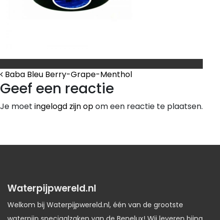
Bericht Navigatie
Baba Bleu Berry-Grape-Menthol
Geef een reactie
Je moet
ingelogd zijn op
om een reactie te plaatsen.
Waterpijpwereld.nl
Welkom bij Waterpijpwereld.nl, één van de grootste
waterpijp speciaalzaken van de Benelux! Wij leveren bijna