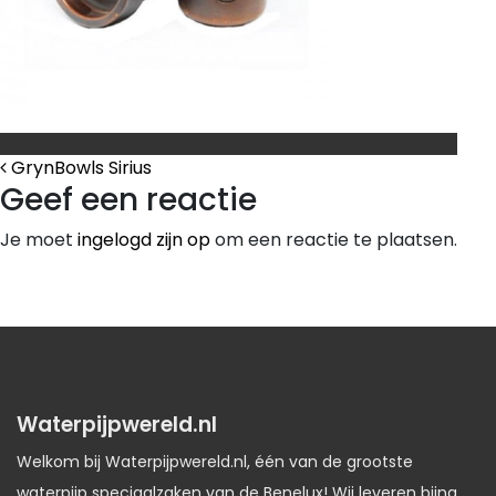
Bericht Navigatie
GrynBowls Sirius
Geef een reactie
Je moet
ingelogd zijn op
om een reactie te plaatsen.
Waterpijpwereld.nl
Welkom bij Waterpijpwereld.nl, één van de grootste
waterpijp speciaalzaken van de Benelux! Wij leveren bijna