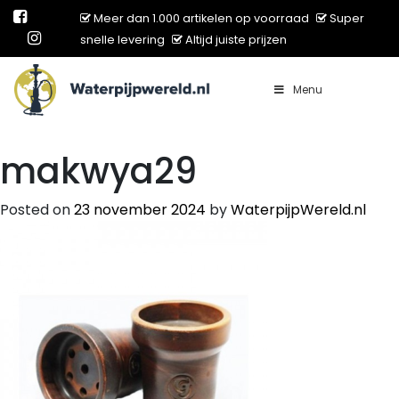
Meer dan 1.000 artikelen op voorraad
Super
snelle levering
Altijd juiste prijzen
Menu
Main Navigation
makwya29
Posted on
23 november 2024
by
WaterpijpWereld.nl