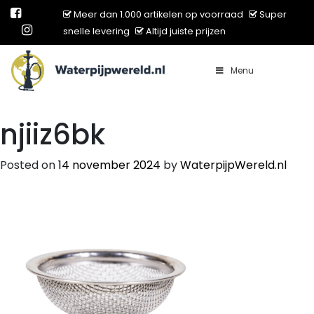
Meer dan 1.000 artikelen op voorraad
Super
snelle levering
Altijd juiste prijzen
Menu
Main Navigation
njiiz6bk
Posted on
14 november 2024
by
WaterpijpWereld.nl