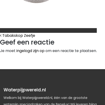
Bericht Navigatie
Tabakskop Zeefje
Geef een reactie
Je moet
ingelogd zijn op
om een reactie te plaatsen.
Waterpijpwereld.nl
Welkom bij Waterpijpwereld.nl, één van de grootste
waterpijp speciaalzaken van de Benelux! Wij leveren bijna