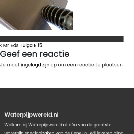
Bericht Navigatie
Mr Eds Tulga E 15
Geef een reactie
Je moet
ingelogd zijn op
om een reactie te plaatsen.
Waterpijpwereld.nl
Welkom bij Waterpijpwereld.nl, één van de grootste
waterpijp speciaalzaken van de Benelux! Wij leveren bijna