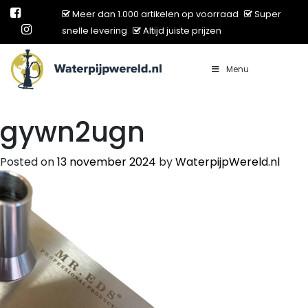
Meer dan 1.000 artikelen op voorraad
Super
snelle levering
Altijd juiste prijzen
Menu
Main Navigation
gywn2ugn
Posted on
13 november 2024
by
WaterpijpWereld.nl