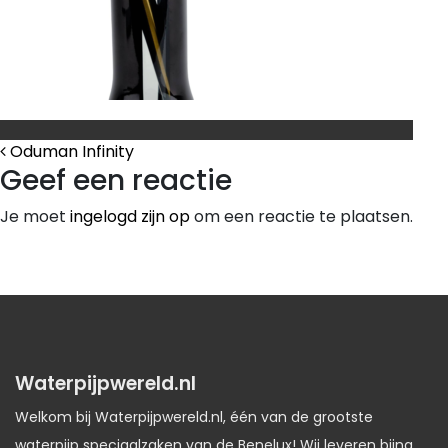
Bericht Navigatie
Oduman Infinity
Geef een reactie
Je moet
ingelogd zijn op
om een reactie te plaatsen.
Waterpijpwereld.nl
Welkom bij Waterpijpwereld.nl, één van de grootste
waterpijp speciaalzaken van de Benelux! Wij leveren bijna