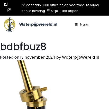
Meer dan 1.000 artikelen op voorraad
Super
snelle levering
Altijd juiste prijzen
Menu
Main Navigation
bdbfbuz8
Posted on
13 november 2024
by
WaterpijpWereld.nl