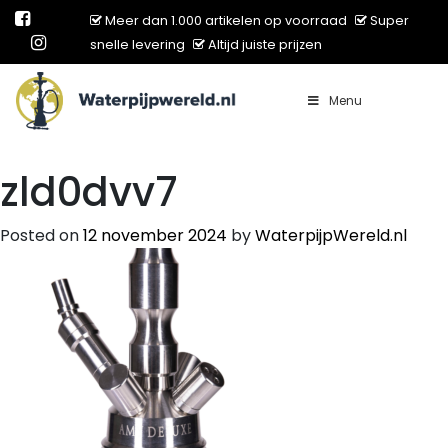
Meer dan 1.000 artikelen op voorraad
Super
snelle levering
Altijd juiste prijzen
Menu
Main Navigation
zld0dvv7
Posted on
12 november 2024
by
WaterpijpWereld.nl