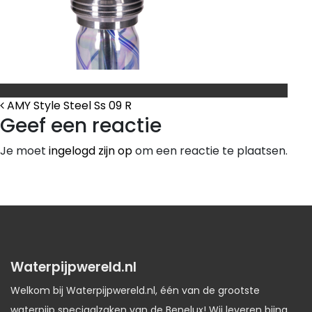
Bericht Navigatie
AMY Style Steel Ss 09 R
Geef een reactie
Je moet
ingelogd zijn op
om een reactie te plaatsen.
Waterpijpwereld.nl
Welkom bij Waterpijpwereld.nl, één van de grootste
waterpijp speciaalzaken van de Benelux! Wij leveren bijna