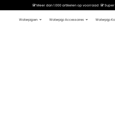
Meer dan 1.000 artikelen op voorraad
Super 
Waterpijpen
Waterpijp Accessoires
Waterpijp Ko