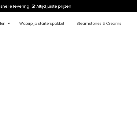
snelle levering
Altijd juiste prijzen
len
Waterpijp starterspakket
Steamstones & Creams