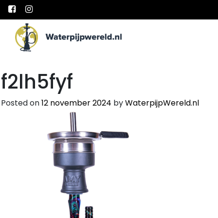
Main Navigation
f2lh5fyf
Posted on
12 november 2024
by
WaterpijpWereld.nl