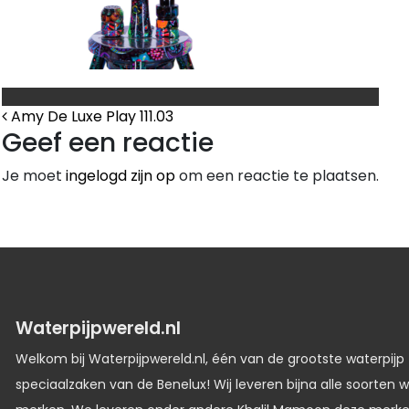
Bericht Navigatie
Amy De Luxe Play 111.03
Geef een reactie
Je moet
ingelogd zijn op
om een reactie te plaatsen.
Waterpijpwereld.nl
Welkom bij Waterpijpwereld.nl, één van de grootste waterpijp
speciaalzaken van de Benelux! Wij leveren bijna alle soorten w