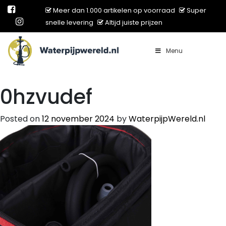
Meer dan 1.000 artikelen op voorraad
Super
snelle levering
Altijd juiste prijzen
Menu
Main Navigation
0hzvudef
Posted on
12 november 2024
by
WaterpijpWereld.nl