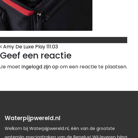
Bericht Navigatie
Amy De Luxe Play 111.03
Geef een reactie
Je moet
ingelogd zijn op
om een reactie te plaatsen.
Waterpijpwereld.nl
Welkom bij Waterpijpwereld.nl, één van de grootste
waterpijp speciaalzaken van de Benelux! Wij leveren bijna