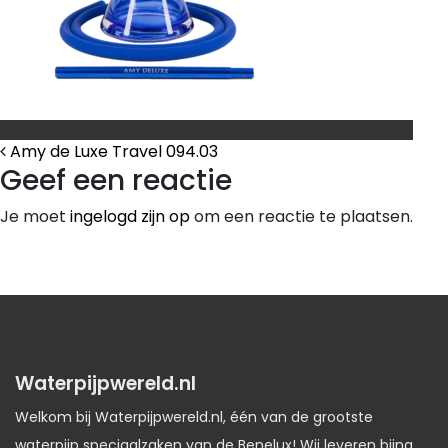
Bericht Navigatie
Amy de Luxe Travel 094.03
Geef een reactie
Je moet
ingelogd zijn op
om een reactie te plaatsen.
Waterpijpwereld.nl
Welkom bij Waterpijpwereld.nl, één van de grootste
waterpijp speciaalzaken van de Benelux! Wij leveren bijna