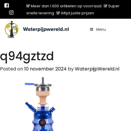
Meer dan 1.000 artikelen op voorraad
Super
snelle levering
Altijd juiste prijzen
Menu
Main Navigation
q94gztzd
Posted on
10 november 2024
by
WaterpijpWereld.nl