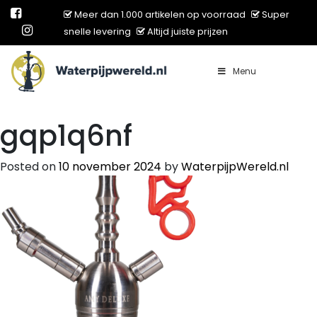
Meer dan 1.000 artikelen op voorraad
Super
snelle levering
Altijd juiste prijzen
Menu
Main Navigation
gqp1q6nf
Posted on
10 november 2024
by
WaterpijpWereld.nl