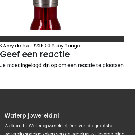
Bericht Navigatie
Amy de Luxe SS15.03 Baby Tango
Geef een reactie
Je moet
ingelogd zijn op
om een reactie te plaatsen.
Waterpijpwereld.nl
Welkom bij Waterpijpwereld.nl, één van de grootste
waterpijp speciaalzaken van de Benelux! Wij leveren bijna