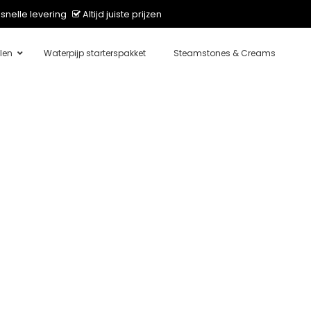
snelle levering
Altijd juiste prijzen
len
Waterpijp starterspakket
Steamstones & Creams