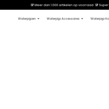
Meer dan 1.000 artikelen op voorraad
Super 
Waterpijpen
Waterpijp Accessoires
Waterpijp Ko