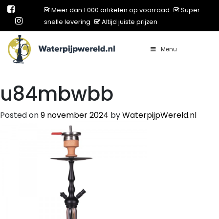
Meer dan 1.000 artikelen op voorraad
Super
snelle levering
Altijd juiste prijzen
Menu
Main Navigation
u84mbwbb
Posted on
9 november 2024
by
WaterpijpWereld.nl