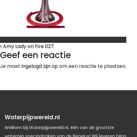
Bericht Navigatie
Amy Lady on Fire 027
Geef een reactie
Je moet
ingelogd zijn op
om een reactie te plaatsen.
Waterpijpwereld.nl
Welkom bij Waterpijpwereld.nl, één van de grootste
waterpijp speciaalzaken van de Benelux! Wij leveren bijna