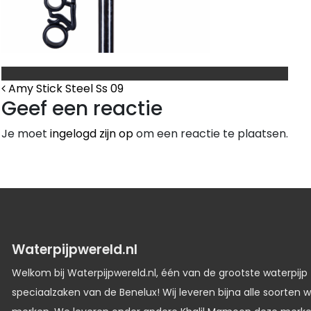
Bericht Navigatie
Amy Stick Steel Ss 09
Geef een reactie
Je moet
ingelogd zijn op
om een reactie te plaatsen.
Waterpijpwereld.nl
Welkom bij Waterpijpwereld.nl, één van de grootste waterpijp
speciaalzaken van de Benelux! Wij leveren bijna alle soorten w