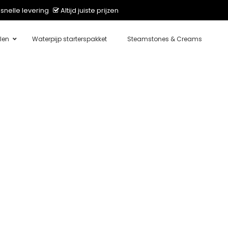
snelle levering
Altijd juiste prijzen
len
Waterpijp starterspakket
Steamstones & Creams