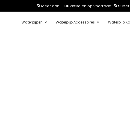
Meer dan 1.000 artikelen op voorraad
Super 
Waterpijpen
Waterpijp Accessoires
Waterpijp Ko