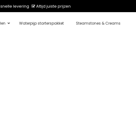
snelle levering
Altijd juiste prijzen
len
Waterpijp starterspakket
Steamstones & Creams