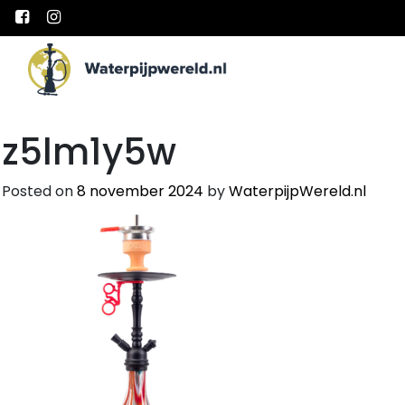
Main Navigation
z5lm1y5w
Posted on
8 november 2024
by
WaterpijpWereld.nl