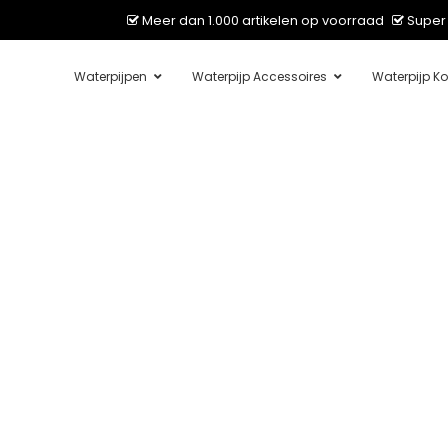
Meer dan 1.000 artikelen op voorraad
Super 
Waterpijpen
Waterpijp Accessoires
Waterpijp Ko