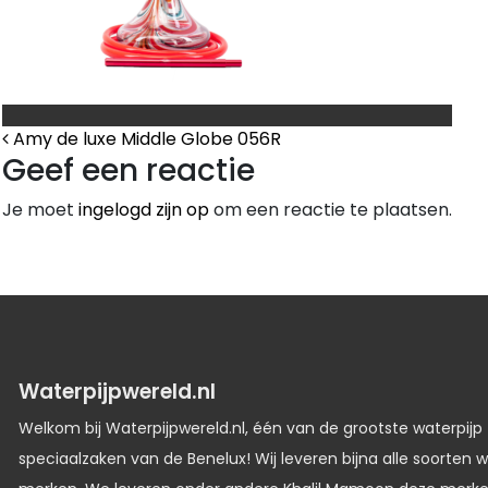
Bericht Navigatie
Amy de luxe Middle Globe 056R
Geef een reactie
Je moet
ingelogd zijn op
om een reactie te plaatsen.
Waterpijpwereld.nl
Welkom bij Waterpijpwereld.nl, één van de grootste waterpijp
speciaalzaken van de Benelux! Wij leveren bijna alle soorten w