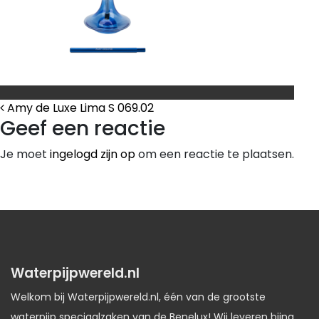
Bericht Navigatie
Amy de Luxe Lima S 069.02
Geef een reactie
Je moet
ingelogd zijn op
om een reactie te plaatsen.
Waterpijpwereld.nl
Welkom bij Waterpijpwereld.nl, één van de grootste
waterpijp speciaalzaken van de Benelux! Wij leveren bijna