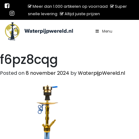
Meer dan 1.000 artikelen op voorraad
Super
snelle levering
Altijd juiste prijzen
Menu
Main Navigation
f6pz8cqg
Posted on
8 november 2024
by
WaterpijpWereld.nl