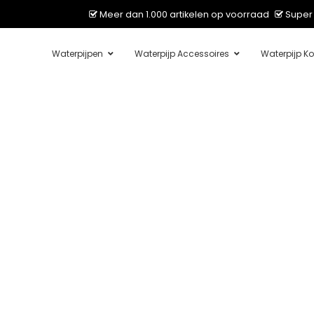
Meer dan 1.000 artikelen op voorraad
Super 
Waterpijpen
Waterpijp Accessoires
Waterpijp Ko