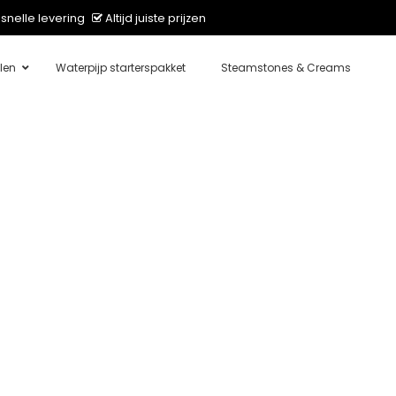
snelle levering
Altijd juiste prijzen
len
Waterpijp starterspakket
Steamstones & Creams