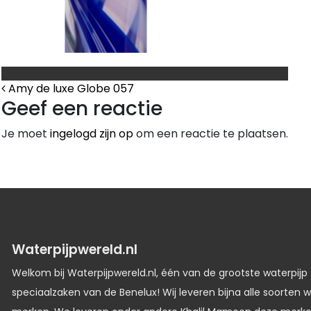
Bericht Navigatie
Amy de luxe Globe 057
Geef een reactie
Je moet
ingelogd zijn op
om een reactie te plaatsen.
Waterpijpwereld.nl
Welkom bij Waterpijpwereld.nl, één van de grootste waterpijp
speciaalzaken van de Benelux! Wij leveren bijna alle soorten w