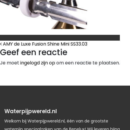
Bericht Navigatie
AMY de Luxe Fusion Shine Mini SS33.03
Geef een reactie
Je moet
ingelogd zijn op
om een reactie te plaatsen.
Waterpijpwereld.nl
Welkom bij Waterpijpwereld.nl, één van de grootste
waterpijp speciaalzaken van de Benelux! Wij leveren bijna