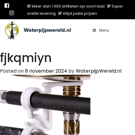
Meer dan 1.000 artikelen op voorraad
Super
snelle levering
Altijd juiste prijzen
Menu
Main Navigation
fjkqmiyn
Posted on
8 november 2024
by
WaterpijpWereld.nl