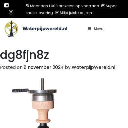
Meer dan 1.000 artikelen op voorraad
Super
snelle levering
Altijd juiste prijzen
Menu
Main Navigation
dg8fjn8z
Posted on
8 november 2024
by
WaterpijpWereld.nl