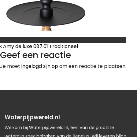
Bericht Navigatie
Amy de luxe 087.01 Traditioneel
Geef een reactie
Je moet
ingelogd zijn op
om een reactie te plaatsen.
Waterpijpwereld.nl
Welkom bij Waterpijpwereld.nl, één van de grootste
waterpijp speciaalzaken van de Benelux! Wij leveren bijna