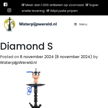
Meer dan 1.000 artikelen op voorraad
Super
snelle levering
Altijd juiste prijzen
Menu
Main Navigation
Diamond S
Posted on
8 november 2024
(8 november 2024)
by
WaterpijpWereld.nl