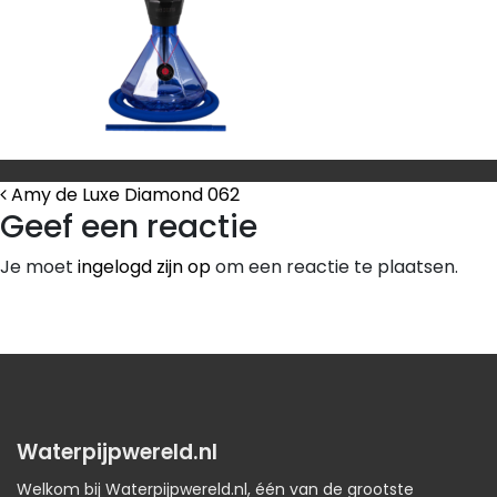
Bericht Navigatie
Amy de Luxe Diamond 062
Geef een reactie
Je moet
ingelogd zijn op
om een reactie te plaatsen.
Waterpijpwereld.nl
Welkom bij Waterpijpwereld.nl, één van de grootste