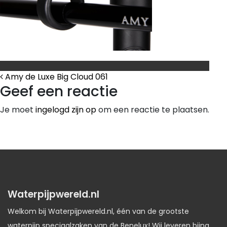
Bericht Navigatie
Amy de Luxe Big Cloud 061
Geef een reactie
Je moet
ingelogd zijn op
om een reactie te plaatsen.
Waterpijpwereld.nl
Welkom bij Waterpijpwereld.nl, één van de grootste
waterpijp speciaalzaken van de Benelux! Wij leveren bijna