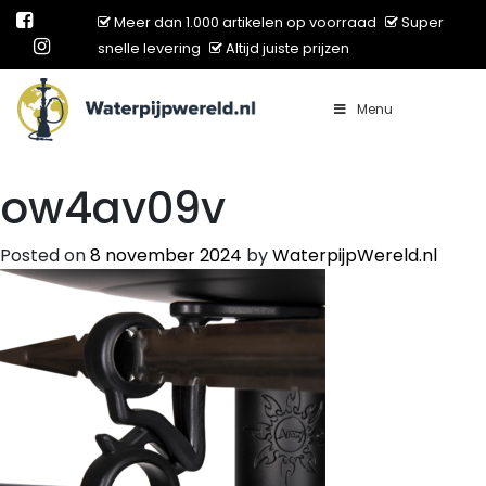
Meer dan 1.000 artikelen op voorraad
Super
snelle levering
Altijd juiste prijzen
Menu
Main Navigation
ow4av09v
Posted on
8 november 2024
by
WaterpijpWereld.nl