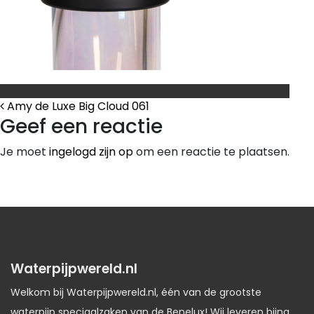
Bericht Navigatie
Amy de Luxe Big Cloud 061
Geef een reactie
Je moet
ingelogd zijn op
om een reactie te plaatsen.
Waterpijpwereld.nl
Welkom bij Waterpijpwereld.nl, één van de grootste
waterpijp speciaalzaken van de Benelux! Wij leveren bijna