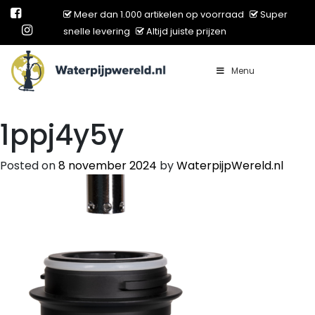
Meer dan 1.000 artikelen op voorraad
Super
snelle levering
Altijd juiste prijzen
Menu
Main Navigation
1ppj4y5y
Posted on
8 november 2024
by
WaterpijpWereld.nl