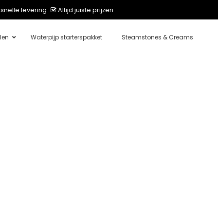
snelle levering
Altijd juiste prijzen
len
Waterpijp starterspakket
Steamstones & Creams