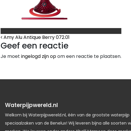
Bericht Navigatie
Amy Alu Antique Berry 072.01
Geef een reactie
Je moet
ingelogd zijn op
om een reactie te plaatsen.
Waterpijpwereld.nl
Welkom bij Waterpijpwereld.nl, één van de grootste waterpijp
speciaalzaken van de Benelux! Wij leveren bijna alle soorten w