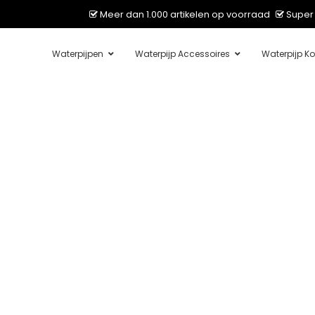
Meer dan 1.000 artikelen op voorraad
Super 
Waterpijpen
Waterpijp Accessoires
Waterpijp Ko