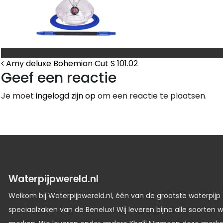
Bericht Navigatie
Amy deluxe Bohemian Cut S 101.02
Geef een reactie
Je moet
ingelogd zijn op
om een reactie te plaatsen.
Waterpijpwereld.nl
Welkom bij Waterpijpwereld.nl, één van de grootste waterpijp
speciaalzaken van de Benelux! Wij leveren bijna alle soorten w