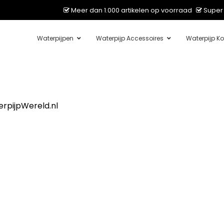
Meer dan 1.000 artikelen op voorraad
Super 
Waterpijpen
Waterpijp Accessoires
Waterpijp Ko
rpijpWereld.nl