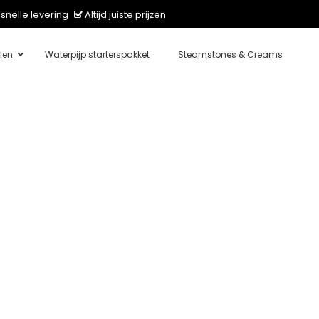
snelle levering
Altijd juiste prijzen
len
Waterpijp starterspakket
Steamstones & Creams