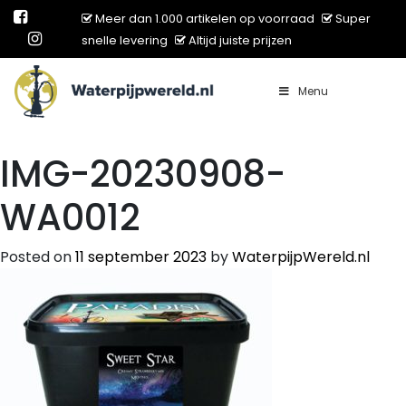
Meer dan 1.000 artikelen op voorraad
Super
snelle levering
Altijd juiste prijzen
Menu
Main Navigation
IMG-20230908-
WA0012
Posted on
11 september 2023
by
WaterpijpWereld.nl