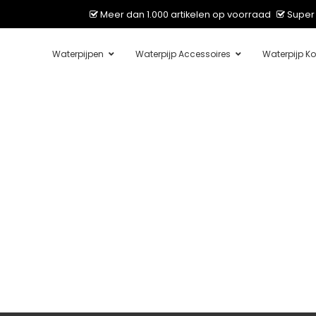
Meer dan 1.000 artikelen op voorraad
Super 
Waterpijpen
Waterpijp Accessoires
Waterpijp Ko