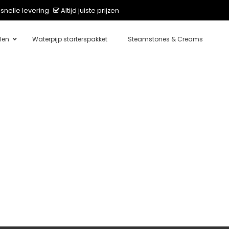
snelle levering
Altijd juiste prijzen
len
Waterpijp starterspakket
Steamstones & Creams