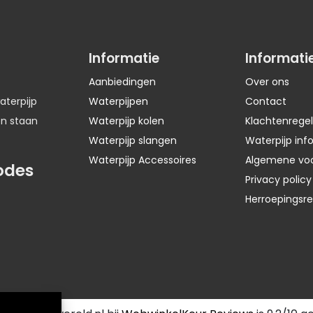
Informatie
Informati
Aanbiedingen
Over ons
aterpijp
Waterpijpen
Contact
en staan
Waterpijp kolen
Klachtenregel
Waterpijp slangen
Waterpijp inf
Waterpijp Accessoires
Algemene vo
odes
Privacy policy
Herroepingsr