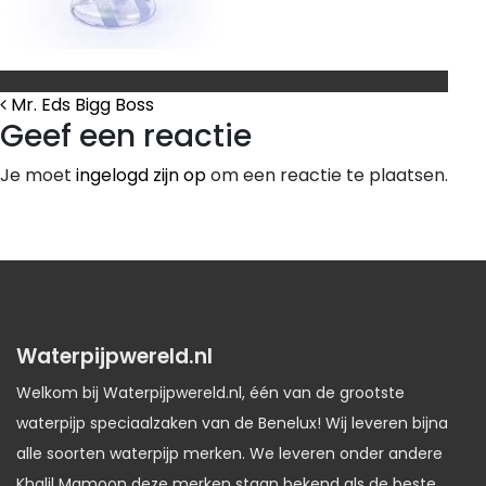
Bericht Navigatie
Mr. Eds Bigg Boss
Geef een reactie
Je moet
ingelogd zijn op
om een reactie te plaatsen.
Waterpijpwereld.nl
Welkom bij Waterpijpwereld.nl, één van de grootste
waterpijp speciaalzaken van de Benelux! Wij leveren bijna
alle soorten waterpijp merken. We leveren onder andere
Khalil Mamoon deze merken staan bekend als de beste