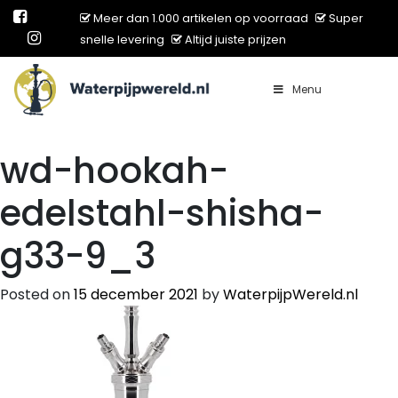
Meer dan 1.000 artikelen op voorraad
Super
snelle levering
Altijd juiste prijzen
Menu
Main Navigation
wd-hookah-
edelstahl-shisha-
g33-9_3
Posted on
15 december 2021
by
WaterpijpWereld.nl