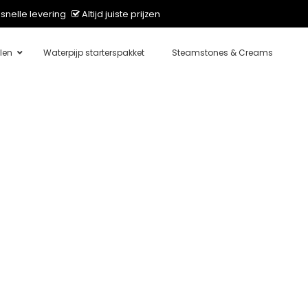
snelle levering
Altijd juiste prijzen
len
Waterpijp starterspakket
Steamstones & Creams