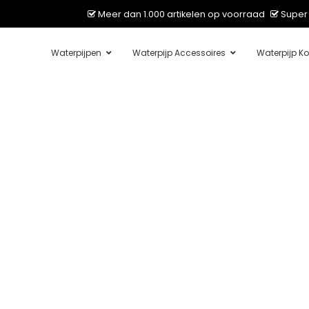
Meer dan 1.000 artikelen op voorraad
Super 
Waterpijpen
Waterpijp Accessoires
Waterpijp Ko