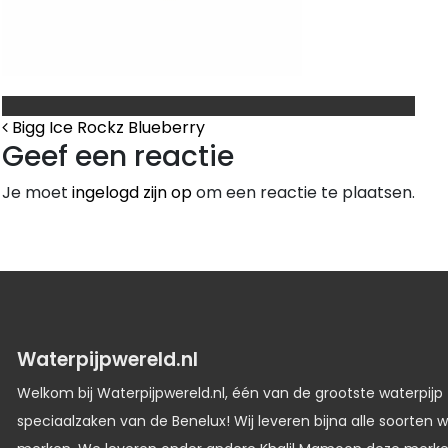
Bericht Navigatie
Bigg Ice Rockz Blueberry
Geef een reactie
Je moet
ingelogd zijn op
om een reactie te plaatsen.
Waterpijpwereld.nl
Welkom bij Waterpijpwereld.nl, één van de grootste waterpijp
speciaalzaken van de Benelux! Wij leveren bijna alle soorten w