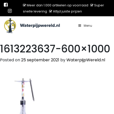
Meer dan 1.000 artikelen op voorraad
Super
snelle levering
Altijd juiste prijzen
Menu
Main Navigation
1613223637-600×1000
Posted on
25 september 2021
by
WaterpijpWereld.nl