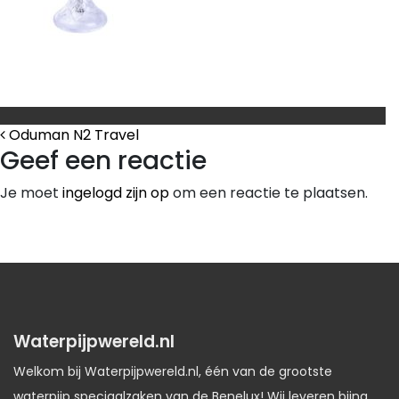
Bericht Navigatie
Oduman N2 Travel
Geef een reactie
Je moet
ingelogd zijn op
om een reactie te plaatsen.
Waterpijpwereld.nl
Welkom bij Waterpijpwereld.nl, één van de grootste
waterpijp speciaalzaken van de Benelux! Wij leveren bijna