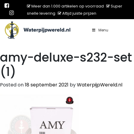
Meer dan 1.000 artikelen op voorraad
Super
snelle levering
Altijd juiste prijzen
Menu
Main Navigation
amy-deluxe-s232-set
(1)
Posted on
18 september 2021
by
WaterpijpWereld.nl