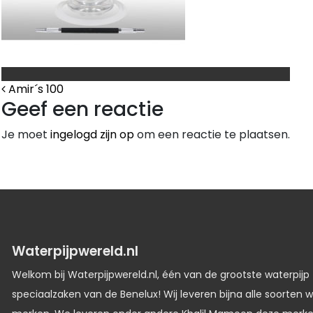
Bericht Navigatie
Amir´s 100
Geef een reactie
Je moet
ingelogd zijn op
om een reactie te plaatsen.
Waterpijpwereld.nl
Welkom bij Waterpijpwereld.nl, één van de grootste waterpijp
speciaalzaken van de Benelux! Wij leveren bijna alle soorten w