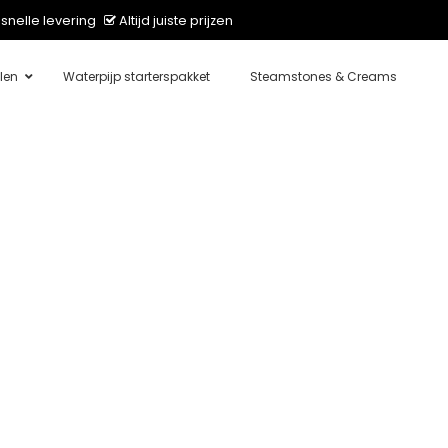
snelle levering
Altijd juiste prijzen
len
Waterpijp starterspakket
Steamstones & Creams