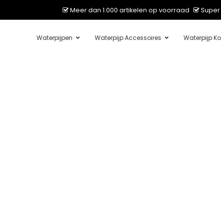
Meer dan 1.000 artikelen op voorraad
Super 
Waterpijpen
Waterpijp Accessoires
Waterpijp Ko