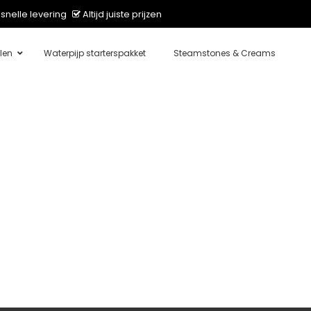
snelle levering
Altijd juiste prijzen
len
Waterpijp starterspakket
Steamstones & Creams