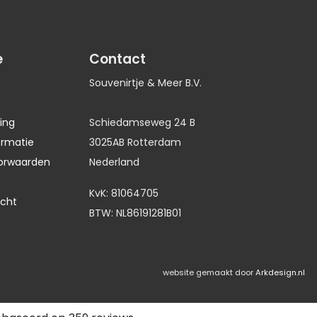
e
Contact
Souvenirtje & Meer B.V.
ing
Schiedamseweg 24 B
ormatie
3025AB Rotterdam
orwaarden
Nederland
KvK: 81064705
echt
BTW: NL86191281B01
website gemaakt door
Arkdesign.nl