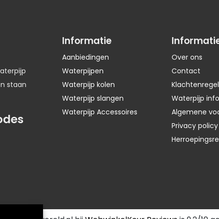
Informatie
Informati
Aanbiedingen
Over ons
aterpijp
Waterpijpen
Contact
en staan
Waterpijp kolen
Klachtenregel
Waterpijp slangen
Waterpijp inf
Waterpijp Accessoires
Algemene vo
odes
Privacy policy
Herroepingsr