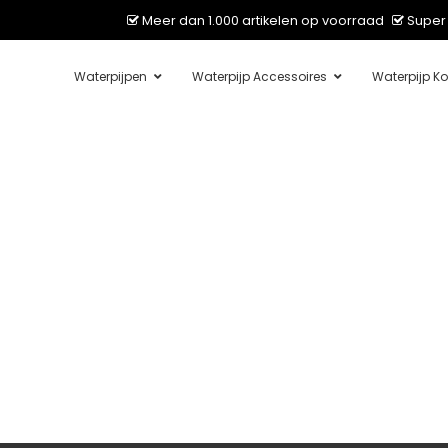
Meer dan 1.000 artikelen op voorraad
Super 
Waterpijpen
Waterpijp Accessoires
Waterpijp Ko